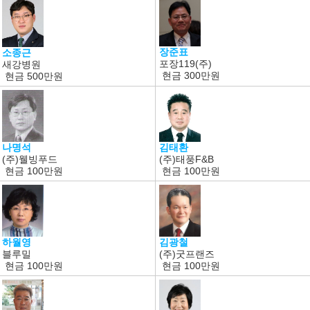
장준표
소종근
포장119(주)
새강병원
현금
300만원
현금
500만원
나명석
김태환
(주)웰빙푸드
(주)태풍F&B
현금
100만원
현금
100만원
김광철
하월영
(주)굿프랜즈
블루밀
현금
100만원
현금
100만원