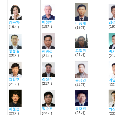
김
이창희
김금자
이승재
(19
(19기)
(19기)
(19기)
고일봉
명정길
박
권원섭
(21기)
(20기)
(21
(21기)
김선식
강창구
이
윤정연
(21기)
(21기)
(22
(22기)
류호범
정순조
이원섭
최
(23기)
(23기)
(23기)
(23