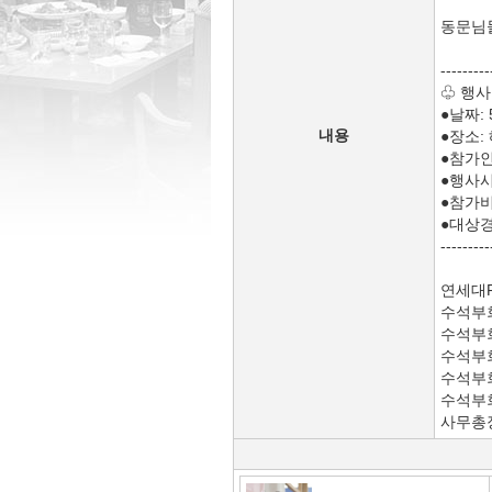
동문님
---------
♧ 행사
●날짜: 
내용
●장소:
●참가인
●행사시
●참가비
●대상경
---------
연세대
수석부
수석부
수석부
수석부
수석부
사무총