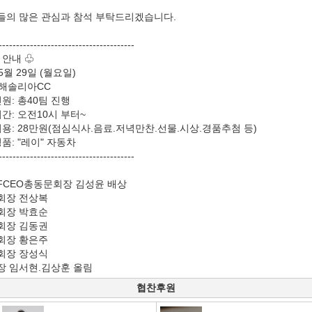
들의 많은 관심과 참석 부탁드리겠습니다.
---------------------------------------
 안내 ♧
5월 29일 (월요일)
 해솔리아CC
원: 총40팀 진행
간: 오전10시 부터~
용: 28만원(점심식사.음료.저녁만찬.선물.시상.경품추첨 등)
품: "레이" 자동차
---------------------------------------
FCEO총동문회장 김성윤 배상
회장 전상복
회장 박효순
회장 김동권
회장 황은주
회장 장성식
장 임서현.김상훈 올림
협찬후원