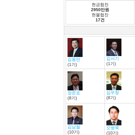
현금협찬
2950만원
현물협찬
17건
김서기
김용만
(1기)
(1기)
심우창
장준표
(8기)
(8기)
김남철
오병묵
(10기)
(10기)