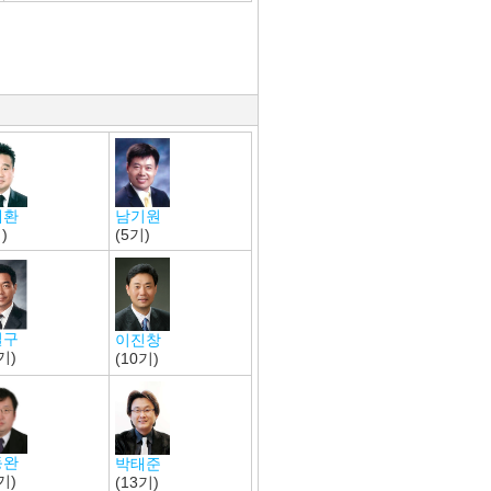
태환
남기원
)
(5기)
일구
이진창
기)
(10기)
동완
박태준
기)
(13기)