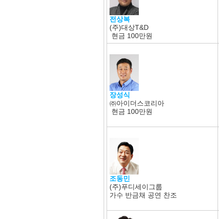
전상복
(주)대상T&D
현금
100만원
장성식
㈜아이더스코리아
현금
100만원
조동민
(주)푸디세이그룹
가수 반금채 공연 찬조