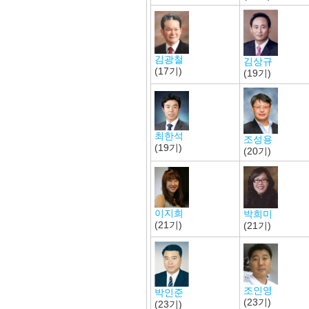
김광철
김상규
(17기)
(19기)
최한석
조성용
(19기)
(20기)
이지희
박희미
(21기)
(21기)
조인영
박인준
(23기)
(23기)