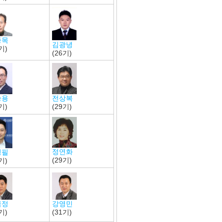
종목
김광녕
기)
(26기)
승용
전상복
기)
(29기)
정연화
영필
(29기)
기)
금정
강영민
기)
(31기)