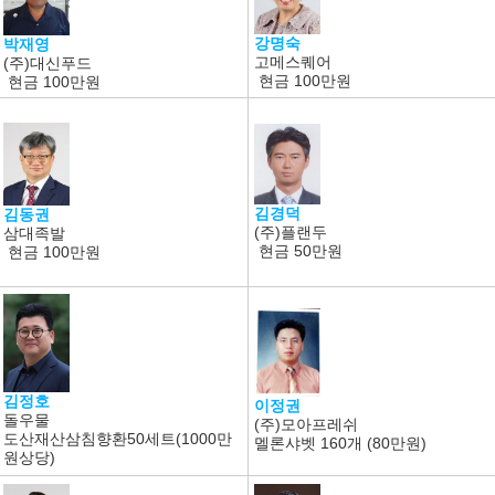
강명숙
박재영
고메스퀘어
(주)대신푸드
현금
100만원
현금
100만원
김경덕
김동권
(주)플랜두
삼대족발
현금
50만원
현금
100만원
김정호
이정권
돌우물
(주)모아프레쉬
도산재산삼침향환50세트(1000만
멜론샤벳 160개 (80만원)
원상당)