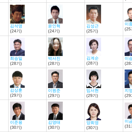
이
윤인혁
김석명
김성근
(25
(24기)
(24기)
(25기)
김계순
이
박서진
최승일
(28기)
(28
(28기)
(28기)
김상훈
지
이원준
임서현
(29기)
(29
(29기)
(29기)
이
김영태
이준용
양희영
(31
(30기)
(30기)
(30기)