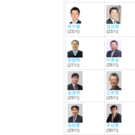
유수열
김성윤
(23기)
(23기)
이호승
한병학
(28기)
(27기)
신유호
송경덕
(29기)
(29기)
송정훈
우상환
(29기)
(30기)