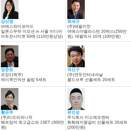
최세규
강선영
(주)테팔키친
㈜에스와이코마드
여예스더엘라스틴 20박스(250만
알폰스무하 이모션 in 서울 미디어
원), 테팔믹서 10개 (100만원)
아트전시티켓 50매 (110만원상당)
장준표
여선구
포장119(주)
(주)연두인터내셔날
제이쿡인덕션 솔밥 5세트
콜드브루 선물세트 20세트
황은주
유인성
(주)티오피퍼니처
주식회사 미소에프엔씨
헤르짐머 최고급쇼파 1SET (300만
화화돼지왕갈비 선물세트 20세트
원)
(200만원)