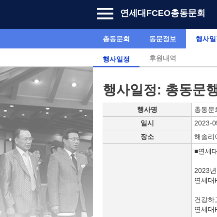
연세대FCEO총동문회
총동문회
동문정보
행사일
후원내역
행사일정
행사일정: 총동문
행사명
총동문
일시
2023-0
장소
해솔리
■연세
2023년
연세대
건강하고
연세대F