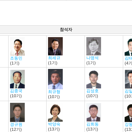
참석자
최세규
나명석
김
조동민
(1기)
(1기)
(4기
(1기)
김종국
김성호
김
최규형
(10기)
(10기)
(10
(10기)
김희동
박양숙
경규원
강
(13기)
(13기)
(12기)
(13