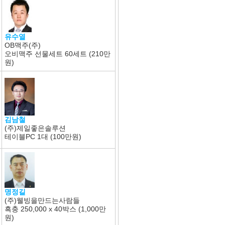
유수열
OB맥주(주)
오비맥주 선물세트 60세트 (210만
원)
김남철
(주)제일좋은솔루션
테이블PC 1대 (100만원)
명정길
(주)웰빙을만드는사람들
흑충 250,000 x 40박스 (1,000만
원)