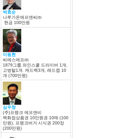
박효순
나루가온에프앤씨㈜
현금
100만원
이동현
씨에스에프㈜
1879그룹.와인스쿨 드라이버 1개,
고벙탈1개. 캐드백3개, 레드캡 10
개 (700만원)
심우창
(주)프랭크 에프앤비
백화점상품권 10만원권 10매 (100
만원), 프랭크버거 시식권 200장
(200만원)