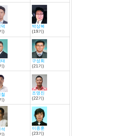
박상복
경덕
(19기)
기)
의태
구성회
기)
(21기)
조명진
명철
(22기)
기)
이종훈
진석
(23기)
기)