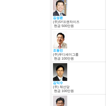
김성윤
(주)SY프랜차이즈
현금
500만원
조동민
(주)푸디세이그룹
현금
100만원
김익수
(주) 채선당
현금
100만원