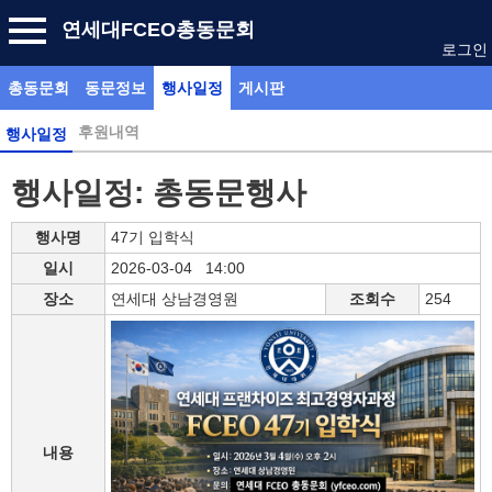
연세대FCEO총동문회
로그인
총동문회
동문정보
행사일정
게시판
후원내역
행사일정
행사일정: 총동문행사
행사명
47기 입학식
일시
2026-03-04 14:00
장소
연세대 상남경영원
조회수
254
내용