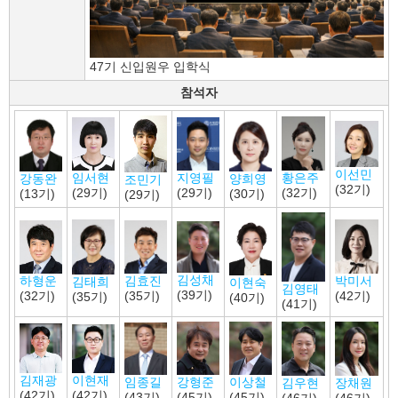
47기 신입원우 입학식
참석자
이선민
지영필
임서현
황은주
양희영
강동완
조민기
(32기)
(29기)
(29기)
(32기)
(30기)
(13기)
(29기)
김성채
김효진
하형운
박미서
김태희
이현숙
김영태
(39기)
(35기)
(32기)
(42기)
(35기)
(40기)
(41기)
김재광
이현재
임종길
강형준
이상철
김우현
장채원
(42기)
(42기)
(43기)
(45기)
(45기)