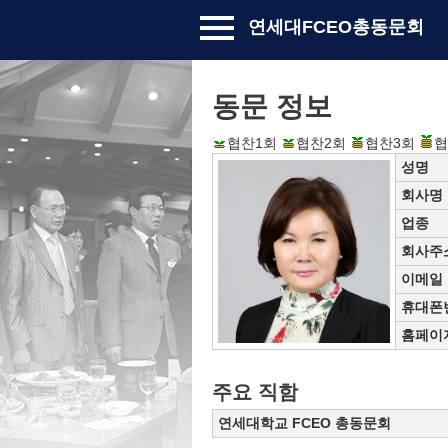
연세대FCEO총동문회
동문 정보
협찬1회
협찬2회
협찬3회
협
성명
회사명
업종
회사주
이메일
휴대폰
홈페이
주요 직함
연세대학교 FCEO 총동문회