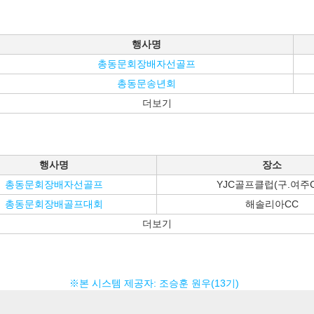
행사명
총동문회장배자선골프
총동문송년회
더보기
행사명
장소
총동문회장배자선골프
YJC골프클럽(구.여주C
총동문회장배골프대회
해솔리아CC
더보기
※본 시스템 제공자: 조승훈 원우(13기)