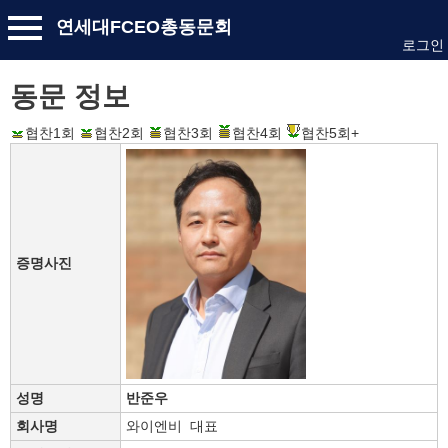
연세대FCEO총동문회
로그인
동문 정보
협찬1회
협찬2회
협찬3회
협찬4회
협찬5회+
증명사진
성명
반준우
회사명
와이엔비 대표