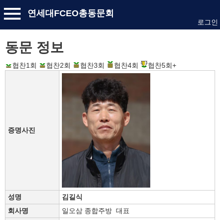
연세대FCEO총동문회
로그인
동문 정보
협찬1회
협찬2회
협찬3회
협찬4회
협찬5회+
증명사진
성명
김길식
회사명
일오삼 종합주방 대표