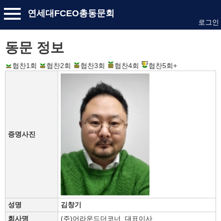
연세대FCEO총동문회
로그인
동문 정보
협찬1회
협찬2회
협찬3회
협찬4회
협찬5회+
증명사진
성명
김창기
회사명
(주)어라운드더코너 대표이사