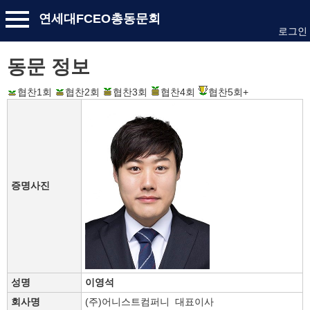
연세대FCEO총동문회
로그인
동문 정보
협찬1회
협찬2회
협찬3회
협찬4회
협찬5회+
증명사진
성명
이영석
회사명
(주)어니스트컴퍼니 대표이사