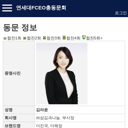
연세대FCEO총동문회
로그인
동문 정보
협찬1회
협찬2회
협찬3회
협찬4회
협찬5회+
증명사진
성명
김라윤
회사명
㈜섬김과나눔 부사장
브랜드명
더진국, 더해장