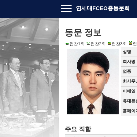
연세대FCEO총동문회
동문 정보
협찬1회
협찬2회
협찬3회
협
성명
회사명
업종
회사주
이메일
휴대폰
홈페이
주요 직함