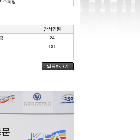
기수회장
참석인원
점
24
181
되돌아가기