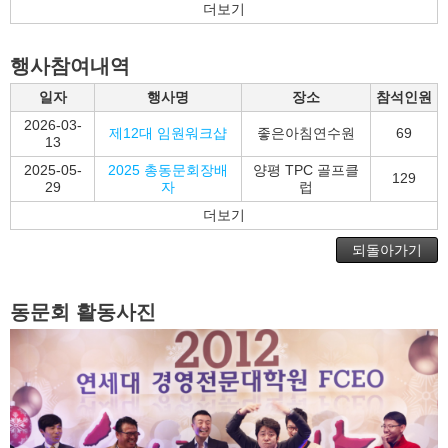
더보기
행사참여내역
일자
행사명
장소
참석인원
2026-03-
제12대 임원워크샵
좋은아침연수원
69
13
2025-05-
2025 총동문회장배
양평 TPC 골프클
129
29
자
럽
더보기
되돌아가기
동문회 활동사진