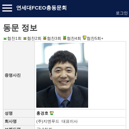
연세대FCEO총동문회
로그인
동문 정보
협찬1회
협찬2회
협찬3회
협찬4회
협찬5회+
증명사진
성명
홍경호
회사명
(주)지엔푸드 대표이사