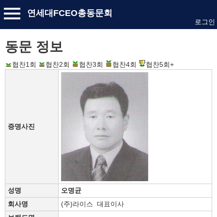
연세대FCEO총동문회
로그인
동문 정보
협찬1회
협찬2회
협찬3회
협찬4회
협찬5회+
증명사진
성명
오명균
회사명
(주)라이스 대표이사