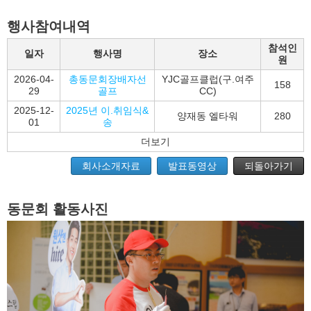
행사참여내역
참석인
일자
행사명
장소
원
2026-04-
총동문회장배자선
YJC골프클럽(구.여주
158
29
골프
CC)
2025-12-
2025년 이.취임식&
양재동 엘타워
280
01
송
더보기
회사소개자료
발표동영상
되돌아가기
동문회 활동사진