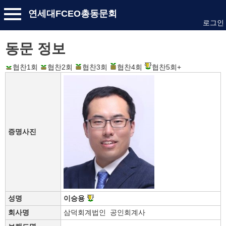
연세대FCEO총동문회
로그인
동문 정보
협찬1회
협찬2회
협찬3회
협찬4회
협찬5회+
증명사진
성명
이승용
회사명
삼덕회계법인 공인회계사