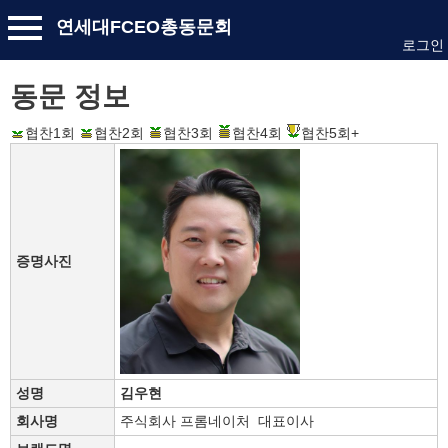
연세대FCEO총동문회
로그인
동문 정보
협찬1회
협찬2회
협찬3회
협찬4회
협찬5회+
증명사진
성명
김우현
회사명
주식회사 프롬네이처 대표이사