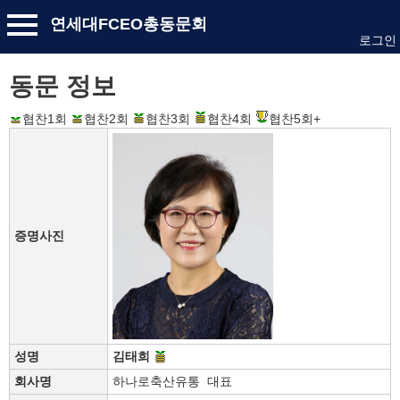
연세대FCEO총동문회
로그인
동문 정보
협찬1회
협찬2회
협찬3회
협찬4회
협찬5회+
증명사진
성명
김태희
회사명
하나로축산유통 대표